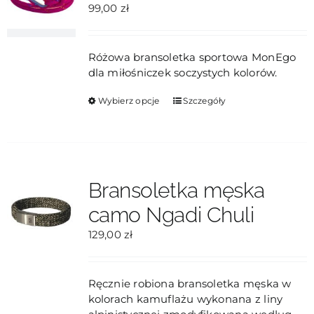
99,00
zł
stronie
produktu
Różowa bransoletka sportowa MonEgo
dla miłośniczek soczystych kolorów.
Ten
Wybierz opcje
Szczegóły
produkt
ma
wiele
wariantów.
Opcje
Bransoletka męska
można
camo Ngadi Chuli
wybrać
na
129,00
zł
stronie
produktu
Ręcznie robiona bransoletka męska w
kolorach kamuflażu wykonana z liny