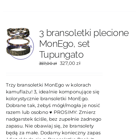
produkt
ma
wiele
wariantów.
Opcje
3 bransoletki plecione
można
MonEgo, set
wybrać
PROMOCJA
na
Tupungato
stronie
produktu
Pierwotna
Aktualna
327,00
zł
357,00
zł
cena
cena
wynosiła:
wynosi:
357,00 zł.
327,00 zł.
Trzy bransoletki MonEgo w kolorach
kamuflażu! 3, idealnie komponujące się
kolorystycznie bransoletki MonEgo.
Dobrane tak, żebyś mógł/mogła je nosić
razem lub osobno ♥ PROSIMY: Zmierz
nadgarstek ściśle, bez zupełnie żadnego
zapasu. Nie obawiaj się, że bransolety
będą za małe. Dodamy konieczny zapas