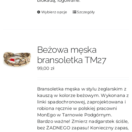
blokadą, logowane.
Ten
Wybierz opcje
Szczegóły
produkt
ma
wiele
wariantów.
Opcje
Beżowa męska
można
bransoletka TM27
wybrać
na
99,00
zł
stronie
produktu
Bransoletka męska w stylu żeglarskim z
kauszą w kolorze beżowym. Wykonana z
linki spadochronowej, zaprojektowana i
robiona ręcznie w polskiej pracowni
MonEgo w Tarnowie Podgórnym.
Bardzo ważne! Zmierz nadgarstek ściśle,
bez ŻADNEGO zapasu! Konieczny zapas,