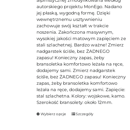
alpinistycznej zmodyfikowana według
autorskiego projektu MonEgo. Nadano
jej płaską, wygodną formę. Dzięki
wewnętrznemu usztywnieniu
zachowuje swój kształt w trakcie
noszenia. Zakończona masywnym,
wysokiej jakości matowym zapięciem ze
stali szlachetnej. Bardzo ważne! Zmierz
nadgarstek ściśle, bez ŻADNEGO
zapasu! Konieczny zapas, żeby
bransoletka komfortowo leżała na ręce,
dodajemy sami. Zmierz nadgarstek
ściśle, bez ŻADNEGO zapasu! Konieczny
zapas, żeby bransoletka komfortowo
leżała na ręce, dodajemy sami. Zapięcie:
stal szlachetna. Kolory: wojskowe, kamo.
Szerokość bransolety: około 12mm.
Ten
Wybierz opcje
Szczegóły
produkt
ma