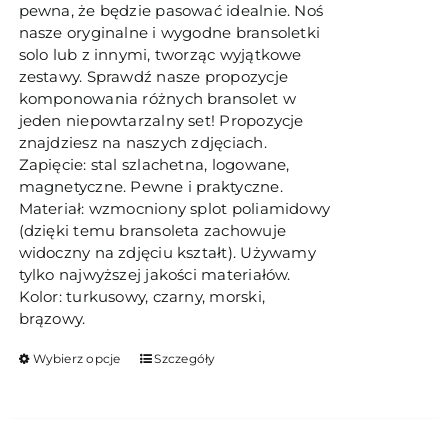
pewna, że będzie pasować idealnie. Noś
nasze oryginalne i wygodne bransoletki
solo lub z innymi, tworząc wyjątkowe
zestawy. Sprawdź nasze propozycje
komponowania różnych bransolet w
jeden niepowtarzalny set! Propozycje
znajdziesz na naszych zdjęciach.
Zapięcie: stal szlachetna, logowane,
magnetyczne. Pewne i praktyczne.
Materiał: wzmocniony splot poliamidowy
(dzięki temu bransoleta zachowuje
widoczny na zdjęciu kształt). Używamy
tylko najwyższej jakości materiałów.
Kolor: turkusowy, czarny, morski,
brązowy.
Ten
Wybierz opcje
Szczegóły
produkt
ma
wiele
wariantów.