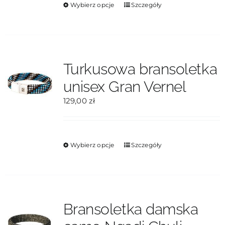
Ten
Wybierz opcje
Szczegóły
produkt
ma
wiele
wariantów.
Opcje
Turkusowa bransoletka
można
unisex Gran Vernel
wybrać
na
129,00
zł
stronie
produktu
Ten
Wybierz opcje
Szczegóły
produkt
ma
wiele
wariantów.
Opcje
Bransoletka damska
można
wybrać