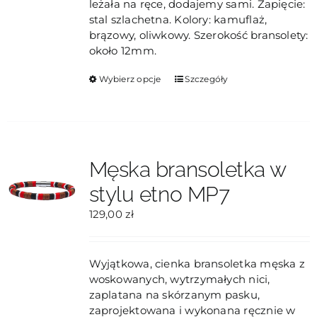
leżała na ręce, dodajemy sami. Zapięcie:
stal szlachetna. Kolory: kamuflaż,
brązowy, oliwkowy. Szerokość bransolety:
około 12mm.
Ten
Wybierz opcje
Szczegóły
produkt
ma
wiele
wariantów.
Opcje
Męska bransoletka w
można
stylu etno MP7
wybrać
na
129,00
zł
stronie
produktu
Wyjątkowa, cienka bransoletka męska z
woskowanych, wytrzymałych nici,
zaplatana na skórzanym pasku,
zaprojektowana i wykonana ręcznie w