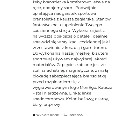
żeby bransoletka komfortowo leżała na
ręce, dodajemy sami. Podwójnie
oplatająca nadgarstek sportowa
bransoletka z kauszą żeglarską. Stanowi
fantastyczne uzupełnienie Twojego
codziennego stroju. Wykonana jest z
najwyższą dbałością o detale. Idealnie
sprawdzi się w stylizacji codziennej jak i
w zestawieniu z koszulą i garniturem.
Do wykonania naszej męskiej biżuterii
sportowej używam najwyższej jakości
materiałów. Zapięcie zrobione jest ze
stali szlachetnej, magnetyczne, z małą
blokadą zabezpieczającą bransoletkę
przed rozpinaniem się z
wygrawerowanym logo MonEgo. Kausza
– stal nierdzewna. Linka: linka
spadochronowa. Kolor: beżowy, czarny,
biały, brązowy
Ten
Wybierz opcje
Szczegóły