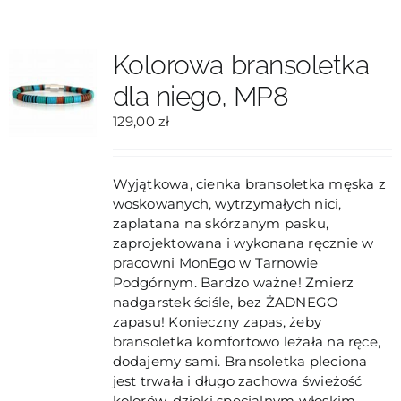
wiele
wariantów.
Opcje
Kolorowa bransoletka
można
dla niego, MP8
wybrać
na
129,00
zł
stronie
produktu
Wyjątkowa, cienka bransoletka męska z
woskowanych, wytrzymałych nici,
zaplatana na skórzanym pasku,
zaprojektowana i wykonana ręcznie w
pracowni MonEgo w Tarnowie
Podgórnym. Bardzo ważne! Zmierz
nadgarstek ściśle, bez ŻADNEGO
zapasu! Konieczny zapas, żeby
bransoletka komfortowo leżała na ręce,
dodajemy sami. Bransoletka pleciona
jest trwała i długo zachowa świeżość
kolorów, dzięki specjalnym włoskim