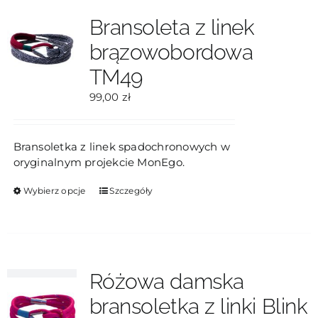
Opcje
Bransoleta z linek
można
brązowobordowa
wybrać
na
TM49
stronie
produktu
99,00
zł
Bransoletka z linek spadochronowych w
oryginalnym projekcie MonEgo.
Ten
Wybierz opcje
Szczegóły
produkt
ma
wiele
wariantów.
Opcje
Różowa damska
można
bransoletka z linki Blink
wybrać
na