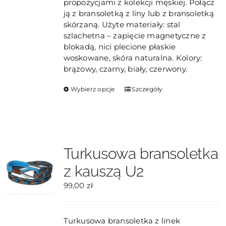
propozycjami z kolekcji męskiej. Połącz
ją z bransoletką z liny lub z bransoletką
skórzaną. Użyte materiały: stal
szlachetna – zapięcie magnetyczne z
blokadą, nici plecione płaskie
woskowane, skóra naturalna. Kolory:
brązowy, czarny, biały, czerwony.
Ten
Wybierz opcje
Szczegóły
produkt
ma
wiele
wariantów.
Opcje
Turkusowa bransoletka
można
z kauszą U2
wybrać
na
99,00
zł
stronie
produktu
Turkusowa bransoletka z linek