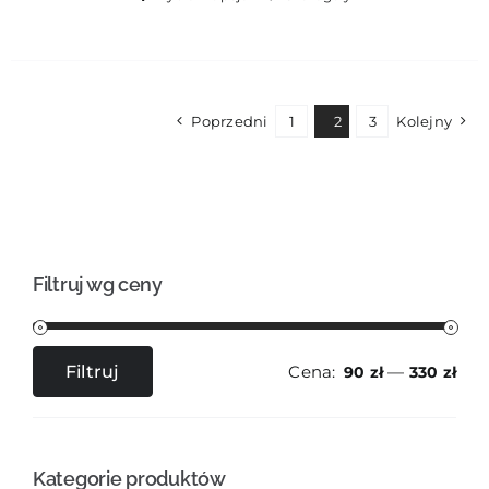
produkt
ma
wiele
wariantów.
Opcje
Poprzedni
1
2
3
Kolejny
można
wybrać
na
stronie
produktu
Filtruj wg ceny
Cena:
—
Filtruj
90 zł
330 zł
Cena
Cena
min
max
Kategorie produktów