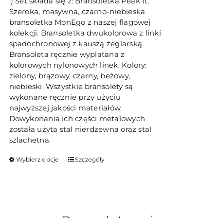
:) Set składa się z: Bransoletka Peak It.
Szeroka, masywna, czarno-niebieska
bransoletka MonEgo z naszej flagowej
kolekcji. Bransoletka dwukolorowa z linki
spadochronowej z kauszą żeglarską.
Bransoleta ręcznie wyplatana z
kolorowych nylonowych linek. Kolory:
zielony, brązowy, czarny, beżowy,
niebieski. Wszystkie bransolety są
wykonane ręcznie przy użyciu
najwyższej jakości materiałów.
Dowykonania ich części metalowych
została użyta stal nierdzewna oraz stal
szlachetna.
Ten
Wybierz opcje
Szczegóły
produkt
ma
wiele
wariantów.
Opcje