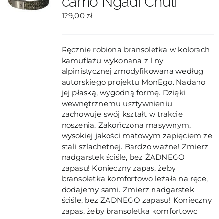
camo Ngadi Chuli
na
129,00
zł
stronie
produktu
Ręcznie robiona bransoletka w kolorach
kamuflażu wykonana z liny
alpinistycznej zmodyfikowana według
autorskiego projektu MonEgo. Nadano
jej płaską, wygodną formę. Dzięki
wewnętrznemu usztywnieniu
zachowuje swój kształt w trakcie
noszenia. Zakończona masywnym,
wysokiej jakości matowym zapięciem ze
stali szlachetnej. Bardzo ważne! Zmierz
nadgarstek ściśle, bez ŻADNEGO
zapasu! Konieczny zapas, żeby
bransoletka komfortowo leżała na ręce,
dodajemy sami. Zmierz nadgarstek
ściśle, bez ŻADNEGO zapasu! Konieczny
zapas, żeby bransoletka komfortowo