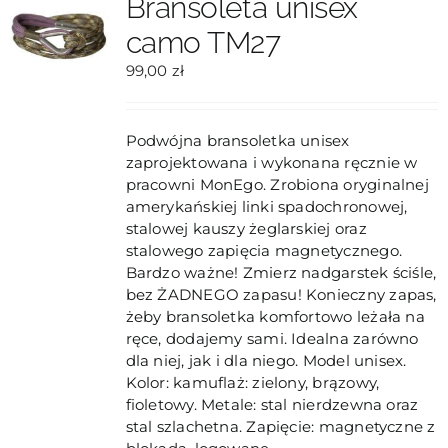
Bransoleta unisex
można
camo TM27
wybrać
na
99,00
zł
stronie
produktu
Podwójna bransoletka unisex
zaprojektowana i wykonana ręcznie w
pracowni MonEgo. Zrobiona oryginalnej
amerykańskiej linki spadochronowej,
stalowej kauszy żeglarskiej oraz
stalowego zapięcia magnetycznego.
Bardzo ważne! Zmierz nadgarstek ściśle,
bez ŻADNEGO zapasu! Konieczny zapas,
żeby bransoletka komfortowo leżała na
ręce, dodajemy sami. Idealna zarówno
dla niej, jak i dla niego. Model unisex.
Kolor: kamuflaż: zielony, brązowy,
fioletowy. Metale: stal nierdzewna oraz
stal szlachetna. Zapięcie: magnetyczne z