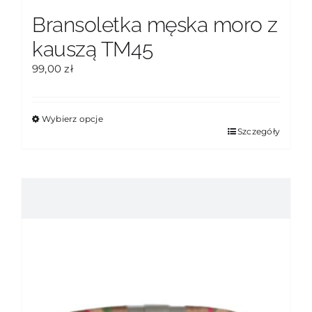
Bransoletka męska moro z
kauszą TM45
99,00
zł
Wybierz opcje
Ten
Szczegóły
produkt
ma
wiele
wariantów.
Opcje
można
wybrać
na
stronie
produktu