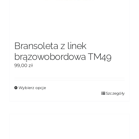
Bransoleta z linek
brązowobordowa TM49
99,00
zł
Wybierz opcje
Ten
Szczegóły
produkt
ma
wiele
wariantów.
Opcje
można