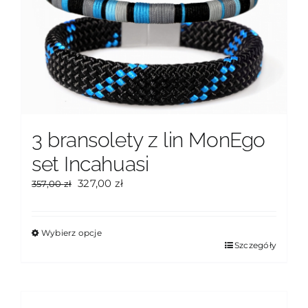
3 bransolety z lin MonEgo
set Incahuasi
Pierwotna
Aktualna
327,00
zł
357,00
zł
cena
cena
wynosiła:
wynosi:
357,00 zł.
327,00 zł.
Wybierz opcje
Ten
Szczegóły
produkt
ma
wiele
wariantów.