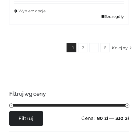
Wybierz opcje
Ten
Szczegóły
produkt
ma
wiele
wariantów.
1
2
…
6
Kolejny
Opcje
można
wybrać
na
stronie
produktu
Filtruj wg ceny
Cena:
—
Filtruj
80 zł
330 zł
Cena
Cena
min
max