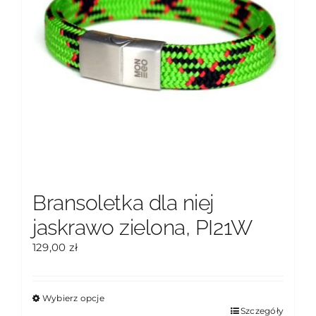
produktu
Bransoletka dla niej
jaskrawo zielona, PI21W
129,00
zł
Wybierz opcje
Ten
Szczegóły