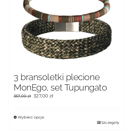
3 bransoletki plecione
MonEgo, set Tupungato
Pierwotna
Aktualna
327,00
zł
357,00
zł
cena
cena
wynosiła:
wynosi:
357,00 zł.
327,00 zł.
Wybierz opcje
Ten
Szczegóły
produkt