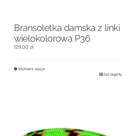
Bransoletka damska z linki
wielokolorowa P36
129,00
zł
Wybierz opcje
Ten
Szczegóły
produkt
ma
wiele
wariantów.
Opcje
można
wybrać
na
stronie