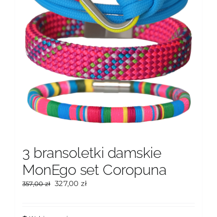
3 bransoletki damskie
MonEgo set Coropuna
Pierwotna
Aktualna
327,00
zł
357,00
zł
cena
cena
wynosiła:
wynosi:
357,00 zł.
327,00 zł.