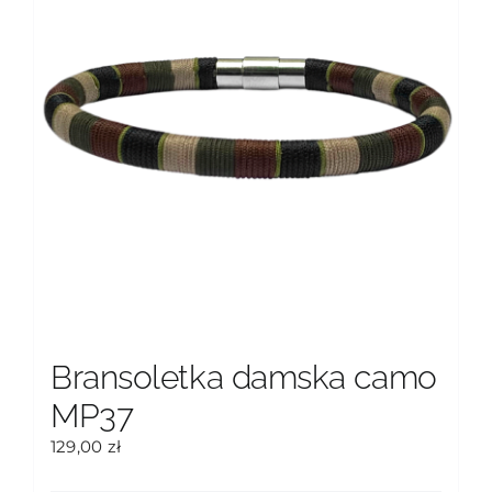
wybrać
na
stronie
produktu
Bransoletka damska camo
MP37
129,00
zł