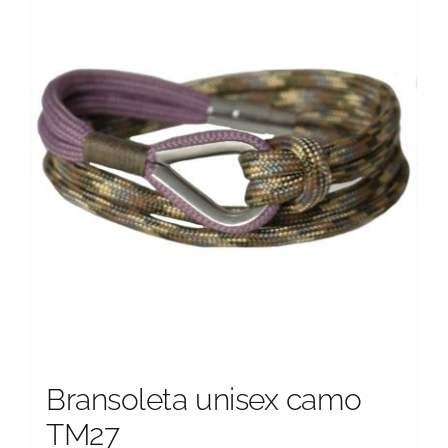
Opcje
można
wybrać
na
stronie
produktu
Bransoleta unisex camo
TM27