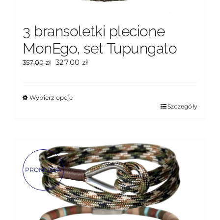
3 bransoletki plecione
MonEgo, set Tupungato
Pierwotna
Aktualna
327,00
zł
357,00
zł
cena
cena
wynosiła:
wynosi:
357,00 zł.
327,00 zł.
Wybierz opcje
Ten
Szczegóły
produkt
ma
wiele
wariantów.
Opcje
PROMOCJA
można
wybrać
na
stronie
produktu