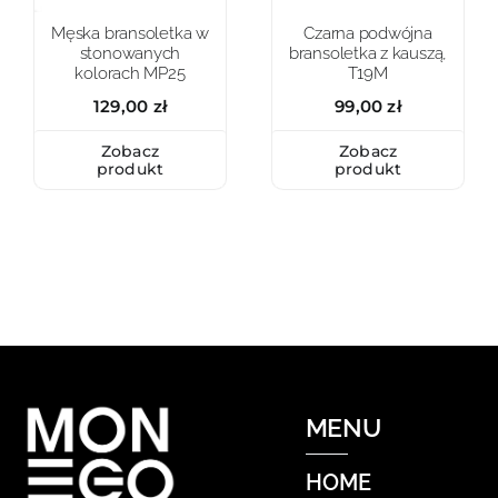
Męska bransoletka w
Czarna podwójna
stonowanych
bransoletka z kauszą,
kolorach MP25
T19M
129,00
zł
99,00
zł
Zobacz
Zobacz
produkt
produkt
MENU
HOME