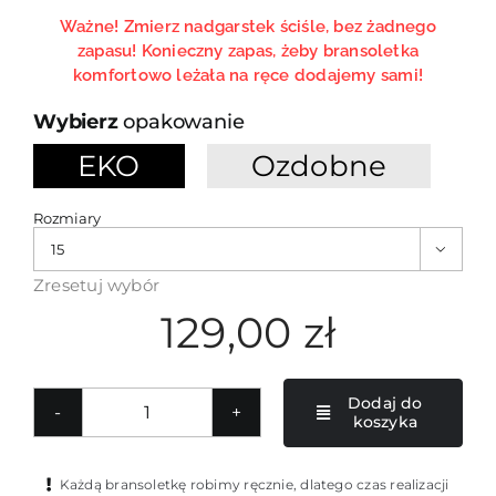
Ważne! Zmierz nadgarstek ściśle, bez żadnego
zapasu! Konieczny zapas, żeby bransoletka
komfortowo leżała na ręce dodajemy sami!
opakowanie
EKO
Ozdobne

Rozmiary

Zresetuj wybór
129,00
zł
Dodaj do
koszyka
ilość
Bransoletka
męska
Każdą bransoletkę robimy ręcznie, dlatego czas realizacji