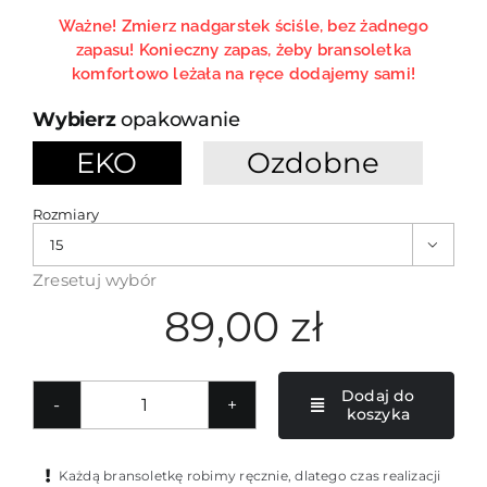
Ważne! Zmierz nadgarstek ściśle, bez żadnego
zapasu! Konieczny zapas, żeby bransoletka
komfortowo leżała na ręce dodajemy sami!
opakowanie
EKO
Ozdobne

Rozmiary

Zresetuj wybór
89,00
zł
Dodaj do
koszyka
ilość
Bransoletka
z
Każdą bransoletkę robimy ręcznie, dlatego czas realizacji