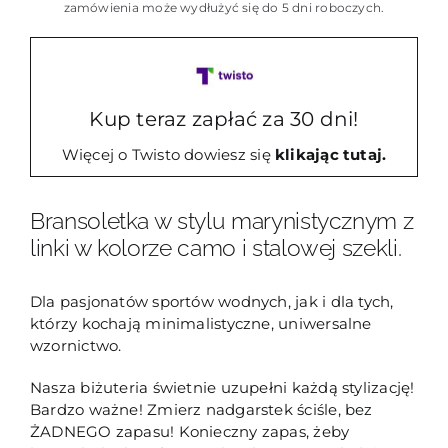
szeklą
zamówienia może wydłużyć się do 5 dni roboczych.
z
linki
camo
Waves
Kup teraz zapłać za 30 dni!
3
Więcej o Twisto dowiesz się
klikając tutaj.
Bransoletka w stylu marynistycznym z
linki w kolorze camo i stalowej szekli.
Dla pasjonatów sportów wodnych, jak i dla tych,
którzy kochają minimalistyczne, uniwersalne
wzornictwo.
Nasza biżuteria świetnie uzupełni każdą stylizację!
Bardzo ważne! Zmierz nadgarstek ściśle, bez
ŻADNEGO zapasu! Konieczny zapas, żeby