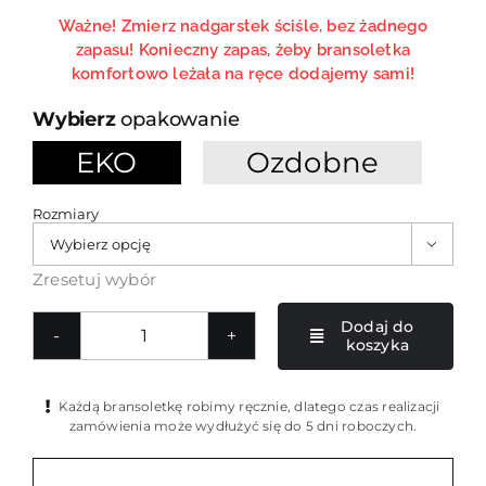
Ważne! Zmierz nadgarstek ściśle, bez żadnego
zapasu! Konieczny zapas, żeby bransoletka
komfortowo leżała na ręce dodajemy sami!
opakowanie
EKO
Ozdobne

Rozmiary

Zresetuj wybór
Dodaj do
koszyka
ilość
Damska
bransoletka
Każdą bransoletkę robimy ręcznie, dlatego czas realizacji
pleciona
zamówienia może wydłużyć się do 5 dni roboczych.
kolorowa
MP19