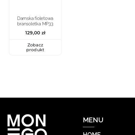
Damska fioletowa
bransoletka MP33
129,00
zł
Zobacz
produkt
MENU
HOME