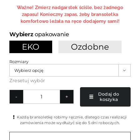
Ważne! Zmierz nadgarstek ściśle, bez żadnego
zapasu! Konieczny zapas, żeby bransoletka
komfortowo leżała na ręce dodajemy sami!
opakowanie
EKO
Ozdobne

Rozmiary

Zresetuj wybór
Dodaj do
koszyka
ilość
Fioletowa
bransoletka
Każdą bransoletkę robimy ręcznie, dlatego czas realizacji
damska
zamówienia może wydłużyć się do 5 dni roboczych.
z
liny