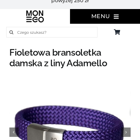
powyżej 250 zł
MENU
Szukaj
Fioletowa bransoletka
damska z liny Adamello