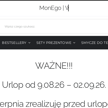
MonEgo |
j
BESTSELLERY
SETY PREZENTOWE
SMYCZE DO T
WAŻNE!!!
Urlop od 9.08.26 – 02.09.26.
erpnia zrealizuję przed urlo