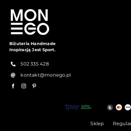
Biżuteria Handmade
Inspiracją Jest Sport.
502 335 428
kontakt@monego.pl
Sklep
Regula