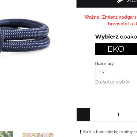
Zob
Ważne! Zmierz nadgarst
bransoletka 
opako
EKO

Rozmiary
Zresetuj wybór
ilość
Granat
Każdą bransoletkę robimy rę
brasnol