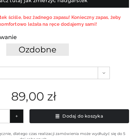
acz tutaj jak zmierzyć nadgarstek
ek ściśle, bez żadnego zapasu! Konieczny zapas, żeby
komfortowo leżała na ręce dodajemy sami!
wanie
Ozdobne

89,00
zł
Dodaj do koszyka
owa
cznie, dlatego czas realizacji zamówienia może wydłużyć się do 5
etka