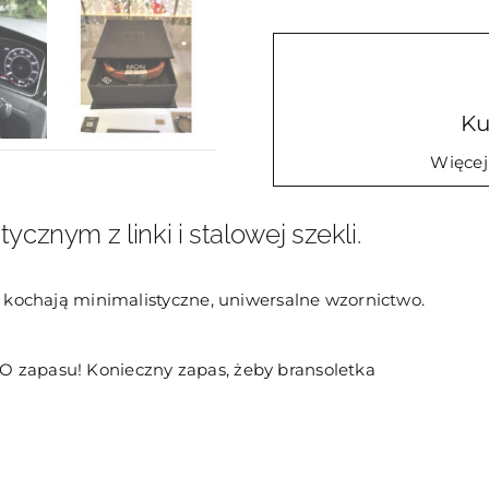
z
szeklą
Waves
7
Ku
Więcej
cznym z linki i stalowej szekli.
y kochają minimalistyczne, uniwersalne wzornictwo.
O zapasu! Konieczny zapas, żeby bransoletka