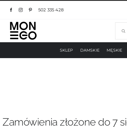
Przejdź
do
502 335 428
zawartości
Szuka
SKLEP
DAMSKIE
MĘSKIE
Zamówienia złożone do 7 si