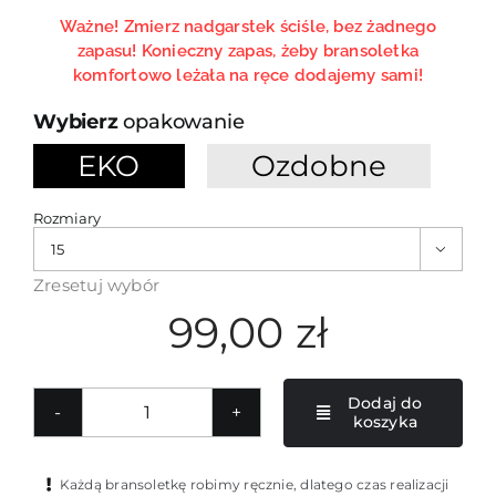
Ważne! Zmierz nadgarstek ściśle, bez żadnego
zapasu! Konieczny zapas, żeby bransoletka
komfortowo leżała na ręce dodajemy sami!
opakowanie
EKO
Ozdobne

Rozmiary

Zresetuj wybór
99,00
zł
Dodaj do
koszyka
ilość
Granatowo-
czerwona
Każdą bransoletkę robimy ręcznie, dlatego czas realizacji