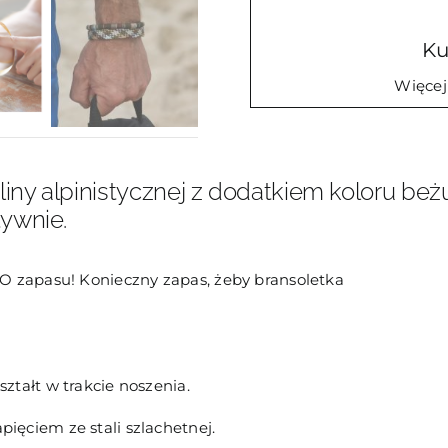
mężczy
PI23
Ku
Więcej
ny alpinistycznej z dodatkiem koloru beżu
tywnie.
O zapasu! Konieczny zapas, żeby bransoletka
tałt w trakcie noszenia.
ęciem ze stali szlachetnej.