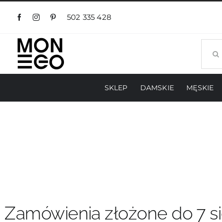
Przejdź
do
502 335 428
zawartości
Szuka
SKLEP
DAMSKIE
MĘSKIE
Zamówienia złożone do 7 si