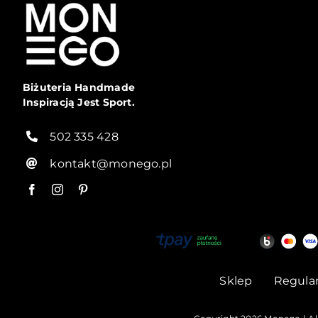
Biżuteria Handmade
Inspiracją Jest Sport.
502 335 428
kontakt@monego.pl
Sklep
Regula