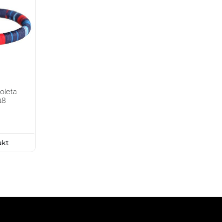
oleta
18
ukt