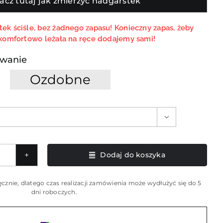
acz tutaj jak zmierzyć nadgarstek
ek ściśle, bez żadnego zapasu! Konieczny zapas, żeby
komfortowo leżała na ręce dodajemy sami!
wanie
Ozdobne

Dodaj do koszyka
wa
cznie, dlatego czas realizacji zamówienia może wydłużyć się do 5
etka
dni roboczych.