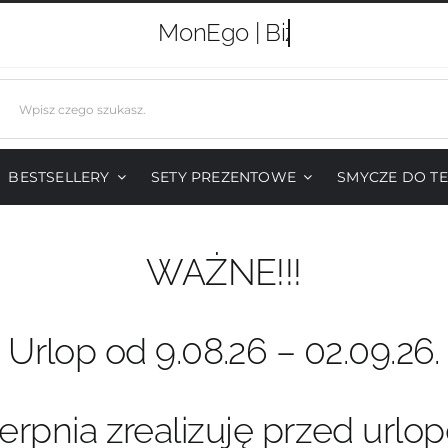
MonEgo |
j
BESTSELLERY
SETY PREZENTOWE
SMYCZE DO T
WAŻNE!!!
Urlop od 9.08.26 – 02.09.26.
erpnia zrealizuję przed urlo