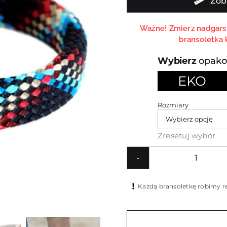
Zob
Ważne! Zmierz nadgarst
bransoletka 
opako
EKO

Rozmiary
Zresetuj wybór
ilość
Koloro
Każdą bransoletkę robimy rę
bransol
z
liny
dla