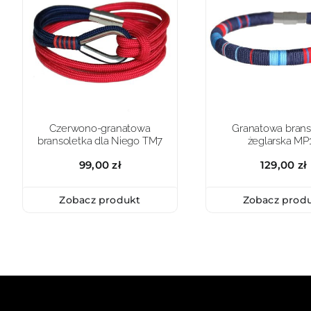
Czerwono-granatowa
Granatowa brans
bransoletka dla Niego TM7
żeglarska MP
99,00
zł
129,00
zł
Zobacz produkt
Zobacz prod