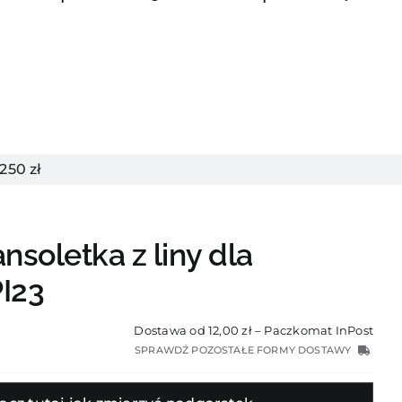
50 zł
nsoletka z liny dla
I23
Dostawa od 12,00 zł – Paczkomat InPost
SPRAWDŹ POZOSTAŁE FORMY DOSTAWY