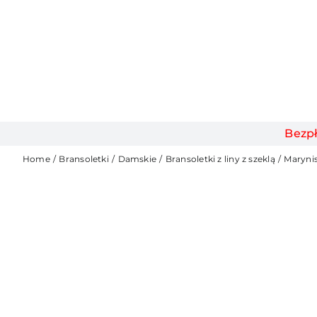
Bezp
Home
Bransoletki
Damskie
Bransoletki z liny z szeklą
Marynis