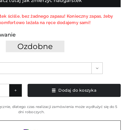
acz tutaj jak zmierzyć nadgarstek
ek ściśle, bez żadnego zapasu! Konieczny zapas, żeby
komfortowo leżała na ręce dodajemy sami!
wanie
Ozdobne

Dodaj do koszyka
styczna
cznie, dlatego czas realizacji zamówienia może wydłużyć się do 5
etka
dni roboczych.