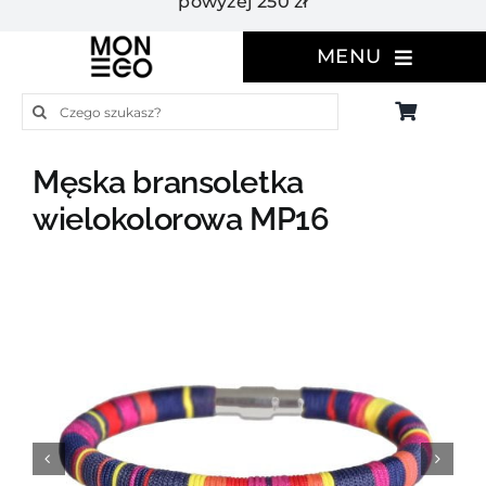
powyżej 250 zł
MENU
Szukaj
Męska bransoletka
wielokolorowa MP16