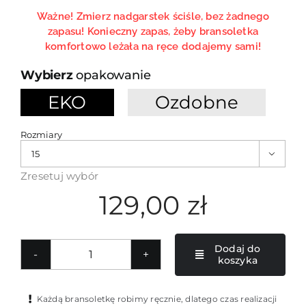
Ważne! Zmierz nadgarstek ściśle, bez żadnego
zapasu! Konieczny zapas, żeby bransoletka
komfortowo leżała na ręce dodajemy sami!
opakowanie
EKO
Ozdobne

Rozmiary

Zresetuj wybór
129,00
zł
Dodaj do
koszyka
ilość
Męska
bransoletka
Każdą bransoletkę robimy ręcznie, dlatego czas realizacji