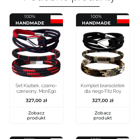
100%
100%
HANDMADE
HANDMADE
Set Kazbek, czarno-
Komplet bransoletek
czerwony, MonEgo
dla niego Fitz Roy
327,00
zł
327,00
zł
Zobacz
Zobacz
produkt
produkt