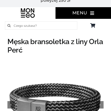
powyżej 250 zł
MENU
Szukaj
Męska bransoletka z liny Orla
Perć