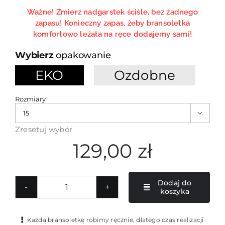
Ważne! Zmierz nadgarstek ściśle, bez żadnego
zapasu! Konieczny zapas, żeby bransoletka
komfortowo leżała na ręce dodajemy sami!
opakowanie
EKO
Ozdobne

Rozmiary

Zresetuj wybór
129,00
zł
Dodaj do
koszyka
ilość
Męska
bransoletka
Każdą bransoletkę robimy ręcznie, dlatego czas realizacji