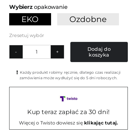
opakowanie
EKO
Ozdobne

Zresetuj wybór
Dodaj do
koszyka
ilość
Smycz
do
Każdy produkt robimy ręcznie, dlatego czas realizacji
telefonu
zamówienia może wydłużyć się do 5 dni roboczych.
czarno-
czerwona
MonEgo
Kup teraz zapłać za 30 dni!
Więcej o Twisto dowiesz się
klikając tutaj.