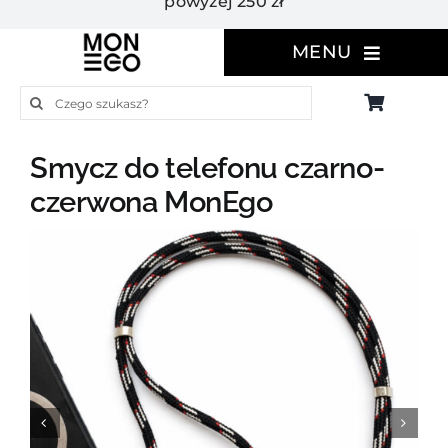
powyżej 250 zł
MENU
Szukaj
Smycz do telefonu czarno-
czerwona MonEgo