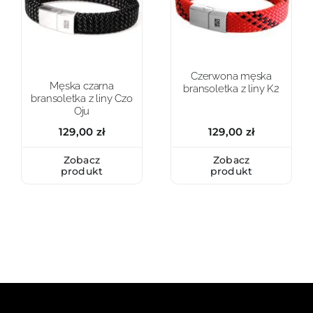
Czerwona męska
Męska czarna
bransoletka z liny K2
bransoletka z liny Czo
Oju
129,00
zł
129,00
zł
Zobacz
Zobacz
produkt
produkt