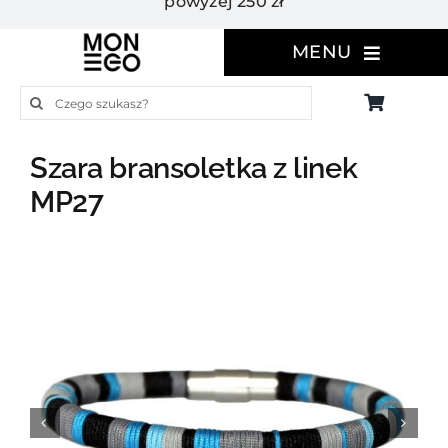
powyżej 250 zł
MENU
Szukaj
Szara bransoletka z linek
MP27