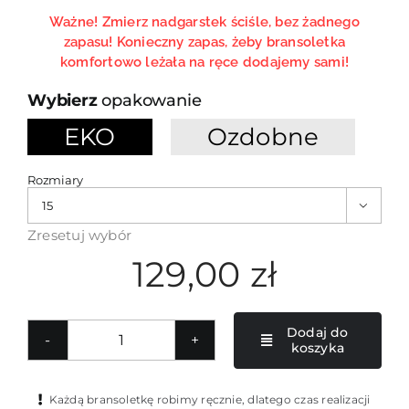
Ważne! Zmierz nadgarstek ściśle, bez żadnego
zapasu! Konieczny zapas, żeby bransoletka
komfortowo leżała na ręce dodajemy sami!
opakowanie
EKO
Ozdobne

Rozmiary

Zresetuj wybór
129,00
zł
Dodaj do
koszyka
ilość
Szara
bransoletka
Każdą bransoletkę robimy ręcznie, dlatego czas realizacji