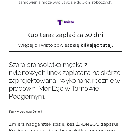
z
zamówienia może wydłużyć się do 5 dni roboczych.
linek
MP27
Kup teraz zapłać za 30 dni!
Więcej o Twisto dowiesz się
klikając tutaj.
Szara bransoletka męska z
nylonowych linek zaplatana na skórze,
zaprojektowana i wykonana ręcznie w
pracowni MonEgo w Tarnowie
Podgórnym.
Bardzo ważne!
Zmierz nadgarstek ściśle, bez ŻADNEGO zapasu!
Konieczny zapas, żeby bransoletka komfortowo