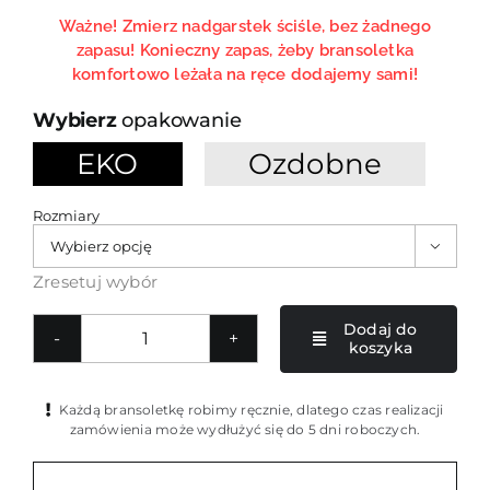
Ważne! Zmierz nadgarstek ściśle, bez żadnego
zapasu! Konieczny zapas, żeby bransoletka
komfortowo leżała na ręce dodajemy sami!
opakowanie
EKO
Ozdobne

Rozmiary

Zresetuj wybór
Dodaj do
koszyka
ilość
Turkusowa
bransoletka
Każdą bransoletkę robimy ręcznie, dlatego czas realizacji
damska
zamówienia może wydłużyć się do 5 dni roboczych.
z
kauszą