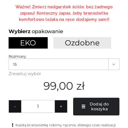
Ważne! Zmierz nadgarstek ściśle, bez żadnego
zapasu! Konieczny zapas, żeby bransoletka
komfortowo leżała na ręce dodajemy sami!
opakowanie
EKO
Ozdobne

Rozmiary

Zresetuj wybór
99,00
zł
Dodaj do
koszyka
ilość
Turkusowo-
czerwona
Każdą bransoletkę robimy ręcznie, dlatego czas realizacji