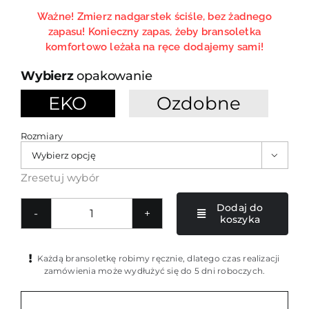
Ważne! Zmierz nadgarstek ściśle, bez żadnego
zapasu! Konieczny zapas, żeby bransoletka
komfortowo leżała na ręce dodajemy sami!
opakowanie
EKO
Ozdobne

Rozmiary

Zresetuj wybór
Dodaj do
koszyka
ilość
Zielona
bransoletka
Każdą bransoletkę robimy ręcznie, dlatego czas realizacji
z
zamówienia może wydłużyć się do 5 dni roboczych.
szeklą
Waves