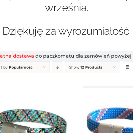
września.
Dziękuję za wyrozumiałość.
łatna dostawa
do paczkomatu dla zamówień powyżej 2
rt by
Popularność
Show
12 Products