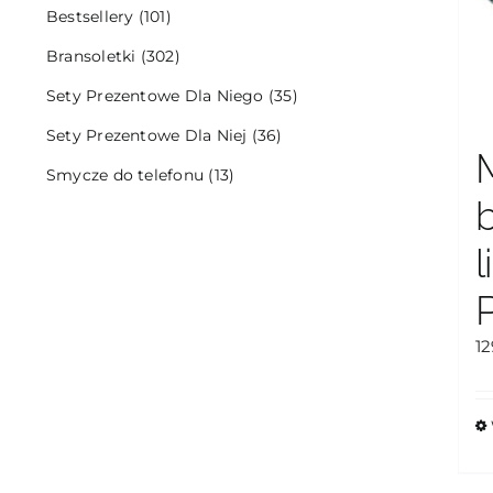
Bestsellery
(101)
Bransoletki
(302)
Sety Prezentowe Dla Niego
(35)
Sety Prezentowe Dla Niej
(36)
Smycze do telefonu
(13)
l
1
T
p