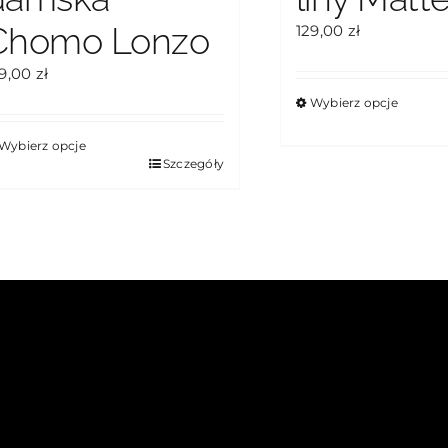
Chomo Lonzo
129,00
zł
29,00
zł
Wybierz opcje
Ten
produkt
Wybierz opcje
en
Szczegóły
ma
rodukt
wiele
a
wariantów.
ele
Opcje
riantów.
można
pcje
wybrać
ożna
na
ybrać
stronie
a
produktu
ronie
roduktu