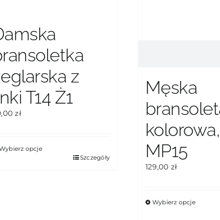
Damska
bransoletka
żeglarska z
Męska
inki T14 Ż1
bransolet
9,00
zł
kolorowa
MP15
Wybierz opcje
en
Szczegóły
129,00
zł
rodukt
a
ele
riantów.
Wybierz opcje
Ten
pcje