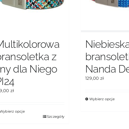
Multikolorowa
Niebiesk
bransoletka z
bransole
iny dla Niego
Nanda De
PI24
129,00
zł
29,00
zł
Wybierz opcje
Ten
produkt
Wybierz opcje
en
Szczegóły
ma
rodukt
wiele