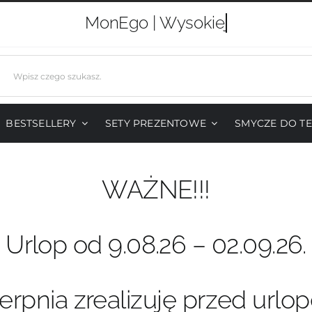
MonEgo |
j
BESTSELLERY
SETY PREZENTOWE
SMYCZE DO T
WAŻNE!!!
Urlop od 9.08.26 – 02.09.26.
erpnia zrealizuję przed urlo