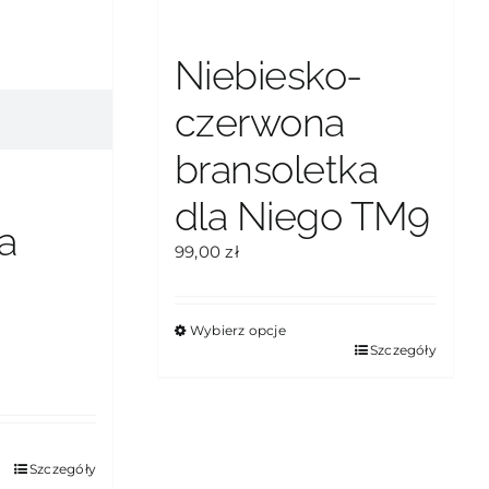
Niebiesko-
czerwona
bransoletka
dla Niego TM9
a
99,00
zł
,
Wybierz opcje
Ten
Szczegóły
produkt
ma
wiele
wariantów.
Szczegóły
Opcje