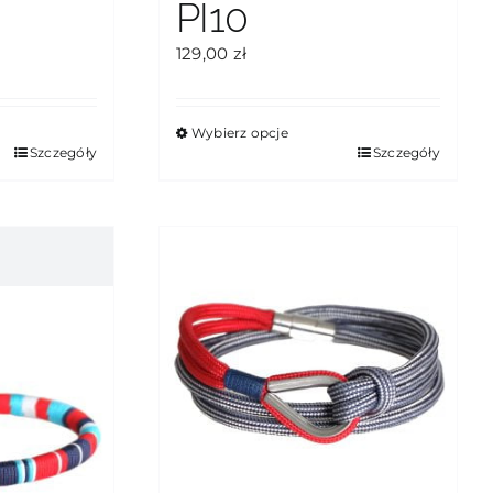
PI10
129,00
zł
Wybierz opcje
Ten
Szczegóły
Szczegóły
produkt
ma
wiele
wariantów.
Opcje
można
wybrać
na
stronie
produktu