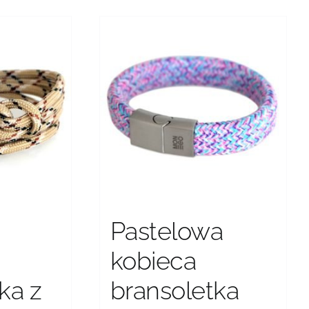
wariantów.
Opcje
można
wybrać
na
stronie
produktu
Pastelowa
kobieca
ka z
bransoletka