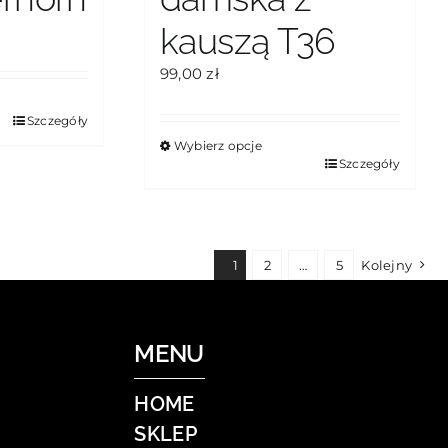
kauszą T36
99,00
zł
Szczegóły
Wybierz opcje
Ten
Szczegóły
produkt
ma
wiele
wariantów.
1
2
…
5
Kolejny
Opcje
można
wybrać
na
MENU
stronie
produktu
HOME
SKLEP