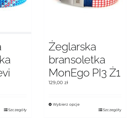
a
Żeglarska
tka
bransoletka
vi
MonEgo PI3 Ż1
129,00
zł
Wybierz opcje
Ten
Szczegóły
Szczegóły
produkt
ma
wiele