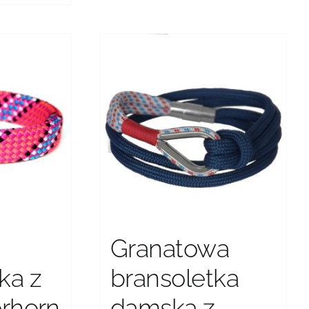
można
wybrać
na
stronie
produktu
Granatowa
ka z
bransoletka
erhorn
damska z