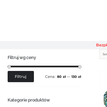
Bezp
So
Filtruj wg ceny
Cena:
—
Filtruj
80 zł
130 zł
Cena
Cena
min
max
Kategorie produktów