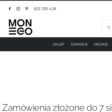
Przejdź
do
502 335 428
zawartości
Szuka
SKLEP
DAMSKIE
MĘSKIE
Zamówienia złożone do 7 si