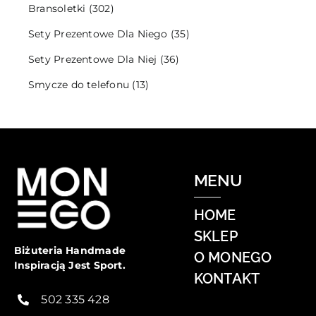
Bransoletki
(302)
Sety Prezentowe Dla Niego
(35)
Sety Prezentowe Dla Niej
(36)
Smycze do telefonu
(13)
MENU
HOME
SKLEP
Biżuteria Handmade
O MONEGO
Inspiracją Jest Sport.
KONTAKT
502 335 428