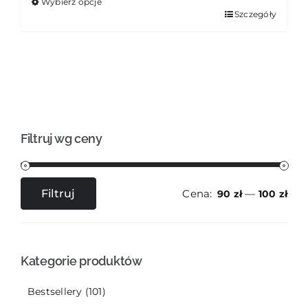
Wybierz opcje
Ten
Szczegóły
produkt
ma
wiele
wariantów.
Opcje
można
wybrać
na
Filtruj wg ceny
stronie
produktu
Cena:
—
Filtruj
90 zł
100 zł
Cena
Cena
min
max
Kategorie produktów
Bestsellery
(101)