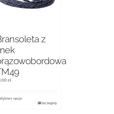
Bransoleta z
inek
brązowobordowa
TM49
9,00
zł
Wybierz opcje
en
Szczegóły
rodukt