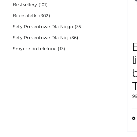
Bestsellery
(101)
Bransoletki
(302)
Sety Prezentowe Dla Niego
(35)
Sety Prezentowe Dla Niej
(36)
Smycze do telefonu
(13)
l
9
T
p