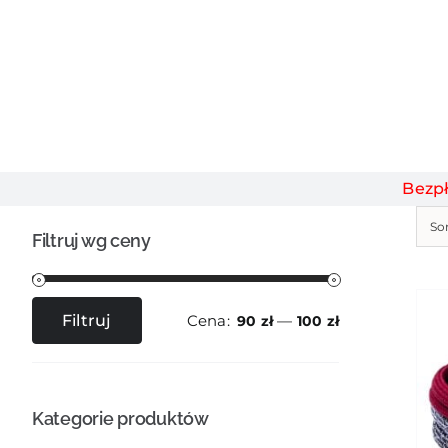
Bezp
So
Filtruj wg ceny
Cena:
—
Filtruj
90 zł
100 zł
Cena
Cena
min
max
Kategorie produktów