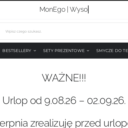
MonEgo |
j
BESTSELLERY
SETY PREZENTOWE
SMYCZE DO T
WAŻNE!!!
Urlop od 9.08.26 – 02.09.26.
erpnia zrealizuję przed urlo