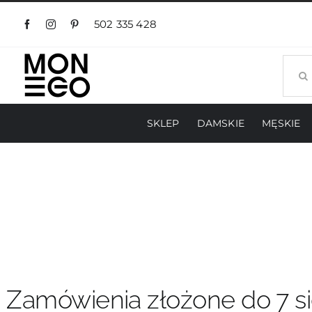
Przejdź
do
502 335 428
zawartości
Szuka
SKLEP
DAMSKIE
MĘSKIE
Zamówienia złożone do 7 si