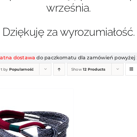
września.
Dziękuję za wyrozumiałość.
łatna dostawa
do paczkomatu dla zamówień powyżej 2
rt by
Popularność
Show
12 Products