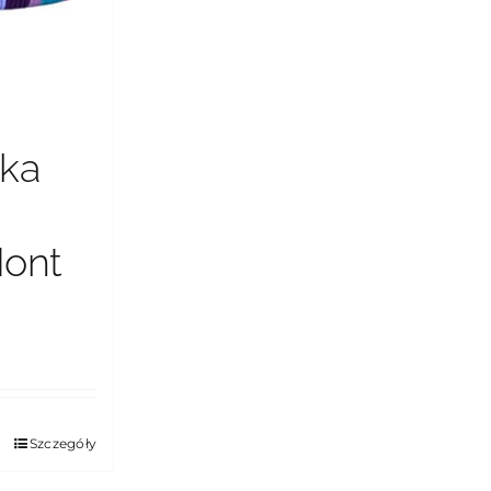
tka
Mont
Szczegóły