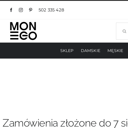
Przejdź
do
502 335 428
zawartości
Szuka
SKLEP
DAMSKIE
MĘSKIE
Zamówienia złożone do 7 si