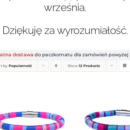
września.
Dziękuję za wyrozumiałość.
łatna dostawa
do paczkomatu dla zamówień powyżej 2
rt by
Popularność
Show
12 Products