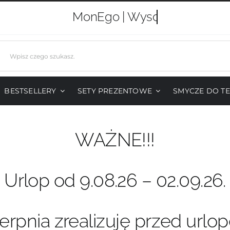
MonEgo |
j
BESTSELLERY
SETY PREZENTOWE
SMYCZE DO T
WAŻNE!!!
Urlop od 9.08.26 – 02.09.26.
erpnia zrealizuję przed urlo