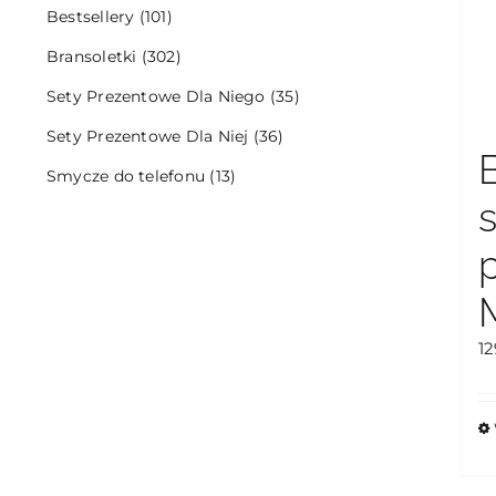
Bestsellery
(101)
Bransoletki
(302)
Sety Prezentowe Dla Niego
(35)
Sety Prezentowe Dla Niej
(36)
Smycze do telefonu
(13)
1
T
p