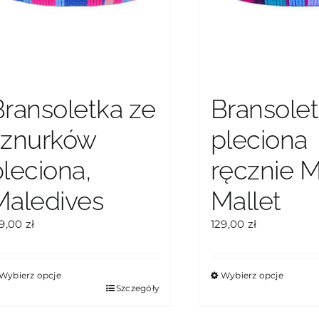
Bransoletka ze
Bransole
sznurków
pleciona
pleciona,
ręcznie 
Maledives
Mallet
29,00
zł
129,00
zł
Wybierz opcje
Wybierz opcje
en
Ten
Szczegóły
rodukt
produkt