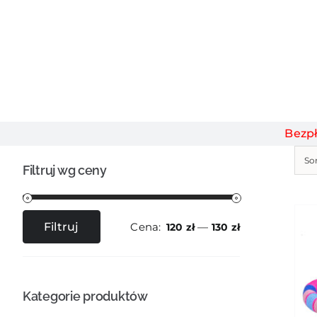
Bezp
So
Filtruj wg ceny
Cena:
—
Filtruj
120 zł
130 zł
Cena
Cena
min
max
Kategorie produktów