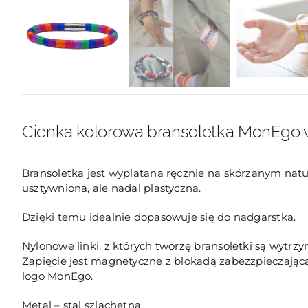
Cienka kolorowa bransoletka MonEgo 
Bransoletka jest wyplatana ręcznie na skórzanym nat
usztywniona, ale nadal plastyczna.
Dzięki temu idealnie dopasowuje się do nadgarstka.
Nylonowe linki, z których tworzę bransoletki są wytrz
Zapięcie jest magnetyczne z blokadą zabezzpieczając
logo MonEgo.
Metal – stal szlachetna.