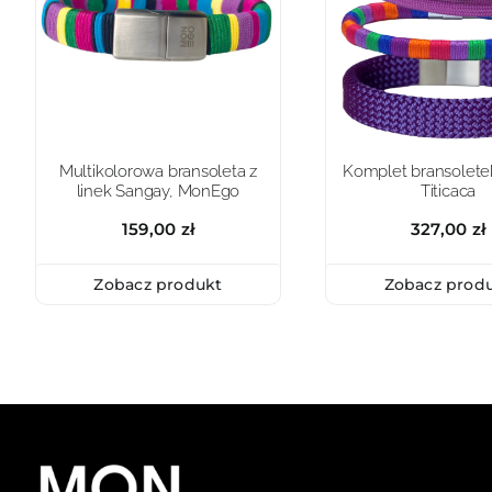
Multikolorowa bransoleta z
Komplet bransoletek
linek Sangay, MonEgo
Titicaca
159,00
zł
327,00
zł
Zobacz produkt
Zobacz prod