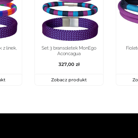
 z linek,
Set 3 bransoletek MonEgo
Fiole
Aconcagua
327,00
zł
ukt
Zobacz produkt
Zo