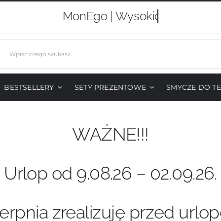
MonEgo |
j
BESTSELLERY
SETY PREZENTOWE
SMYCZE DO T
WAŻNE!!!
Urlop od 9.08.26 – 02.09.26.
erpnia zrealizuję przed urlo