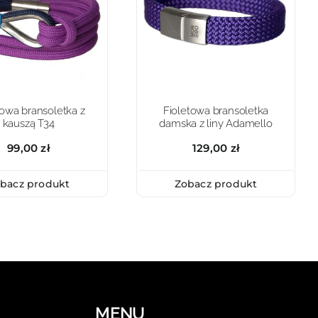
towa bransoletka z
Fioletowa bransoletka
kauszą T34
damska z liny Adamello
99,00
zł
129,00
zł
bacz produkt
Zobacz produkt
MENU