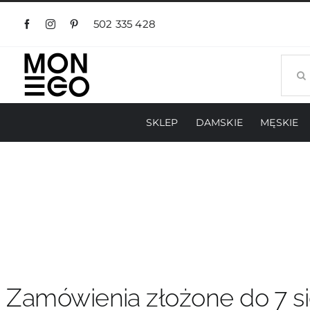
Przejdź
do
502 335 428
zawartości
Szuka
SKLEP
DAMSKIE
MĘSKIE
Zamówienia złożone do 7 si