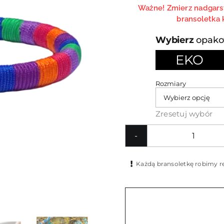
Ważne! Zmierz nadgarst
bransoletka 
opako
EKO

Rozmiary
Zresetuj wybór
ilość
Koloro
Każdą bransoletkę robimy rę
cienka
bransol
MP37