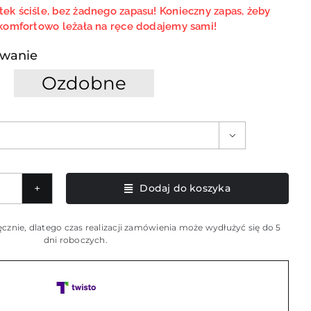
ek ściśle, bez żadnego zapasu! Konieczny zapas, żeby
komfortowo leżała na ręce dodajemy sami!
wanie
Ozdobne

Dodaj do koszyka
wa
cznie, dlatego czas realizacji zamówienia może wydłużyć się do 5
dni roboczych.
etka