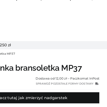
50 zł
letka MP37
enka bransoletka MP37
Dostawa od 12,00 zł – Paczkomat InPost
SPRAWDŹ POZOSTAŁE FORMY DOSTAWY
acz tutaj jak zmierzyć nadgarstek