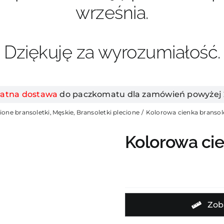
września.
Dziękuję za wyrozumiałość.
łatna dostawa
do paczkomatu dla zamówień powyżej 2
ione bransoletki
Męskie
Bransoletki plecione
Kolorowa cienka branso
Kolorowa ci
Zob