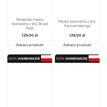
Niebieska męska
Męska bransoleta z liny,
bransoleta z liny Broad
Kanczendzonga
Peak
129,00
zł
129,00
zł
Zobacz produkt
Zobacz produkt
100%
HANDMADE
100%
HANDMADE