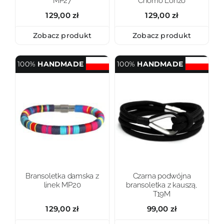
MP27
Chomo Lonzo
129,00
zł
129,00
zł
Zobacz produkt
Zobacz produkt
100%
HANDMADE
100%
HANDMADE
Bransoletka damska z
Czarna podwójna
linek MP20
bransoletka z kauszą,
T19M
129,00
zł
99,00
zł