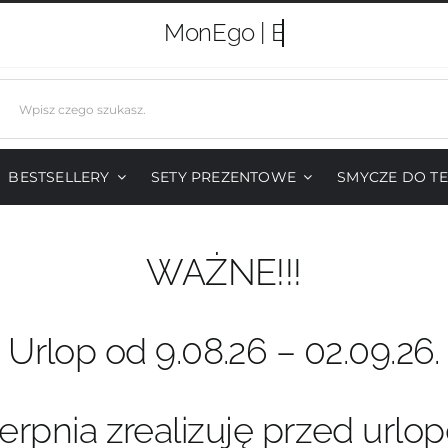
MonEgo |
j
BESTSELLERY
SETY PREZENTOWE
SMYCZE DO T
WAŻNE!!!
Urlop od 9.08.26 – 02.09.26.
erpnia zrealizuję przed urlo