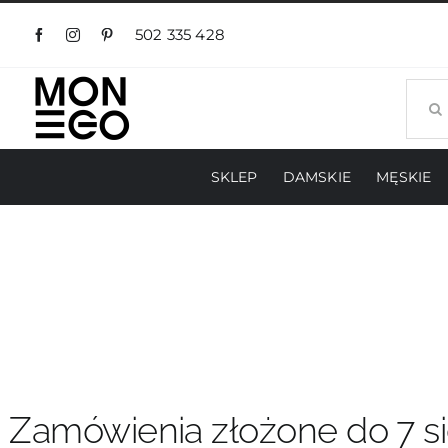
Przejdź
do
502 335 428
zawartości
Szuka
SKLEP
DAMSKIE
MĘSKIE
Zamówienia złożone do 7 si