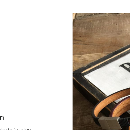
yn
óry to świetne