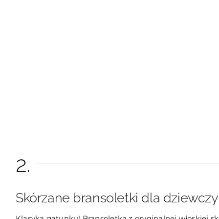
2.
Skórzane bransoletki dla dziewcz
Klasyka gatunku! Bransoletka z oryginalnej włoskiej sk