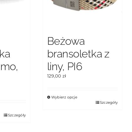
Beżowa
tka
bransoletka z
amo,
liny, PI6
129,00
zł
Wybierz opcje
Ten
Szczegóły
produkt
Szczegóły
ma
wiele
wariantów.