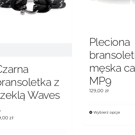
Pleciona
bransole
męska c
Czarna
MP9
bransoletka z
129,00
zł
szeklą Waves
4
Wybierz opcje
9,00
zł
Ten
produkt
ma