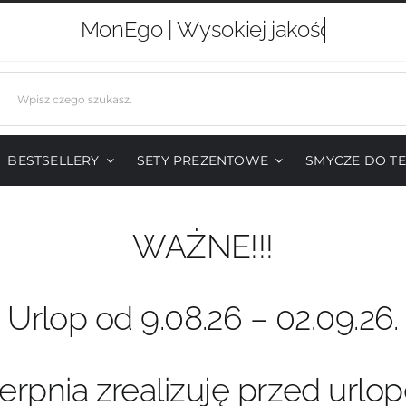
MonEgo |
j
BESTSELLERY
SETY PREZENTOWE
SMYCZE DO T
WAŻNE!!!
Urlop od 9.08.26 – 02.09.26.
erpnia zrealizuję przed urlo