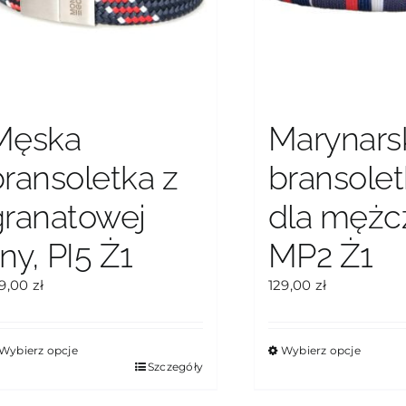
Męska
Marynars
bransoletka z
bransole
granatowej
dla mężc
iny, PI5 Ż1
MP2 Ż1
29,00
zł
129,00
zł
Wybierz opcje
Wybierz opcje
en
Ten
Szczegóły
rodukt
produkt