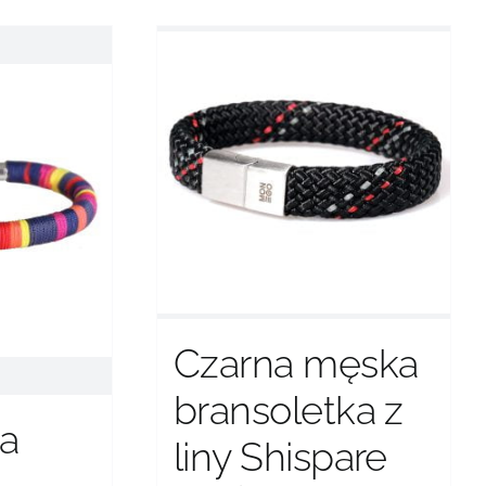
ma
wiele
wariantów.
Opcje
można
wybrać
na
stronie
produktu
Czarna męska
bransoletka z
ta
liny Shispare