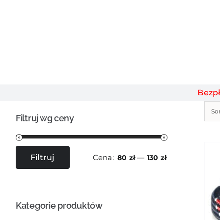
Bezp
So
Filtruj wg ceny
Cena:
—
Filtruj
80 zł
130 zł
Cena
Cena
min
max
Kategorie produktów