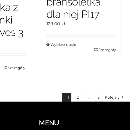
bransoletka
ka z
dla niej PI17
inki
129,00
zł
ves 3
Wybierz opcje
Ten
Szczegóły
produkt
ma
Szczegóły
wiele
wariantów.
Opcje
można
wybrać
1
2
…
5
Kolejny
na
stronie
produktu
MENU