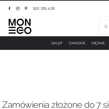
Przejdź
do
502 335 428
zawartości
Szuka
SKLEP
DAMSKIE
MĘSKIE
Zamówienia złożone do 7 si