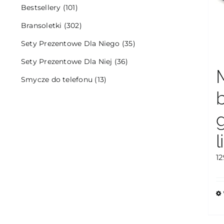
Bestsellery
(101)
Bransoletki
(302)
Sety Prezentowe Dla Niego
(35)
Sety Prezentowe Dla Niej
(36)
Smycze do telefonu
(13)
l
1
T
p