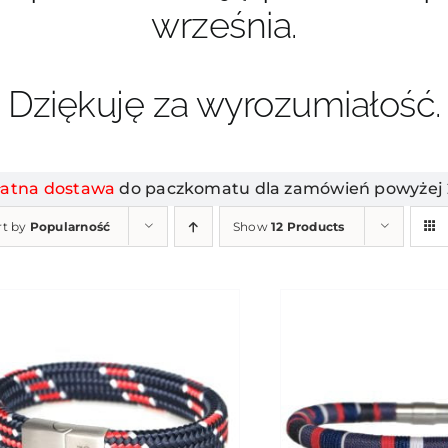
września.
Dziękuję za wyrozumiałość.
łatna dostawa
do paczkomatu dla zamówień powyżej 2
rt by
Popularność
Show
12 Products