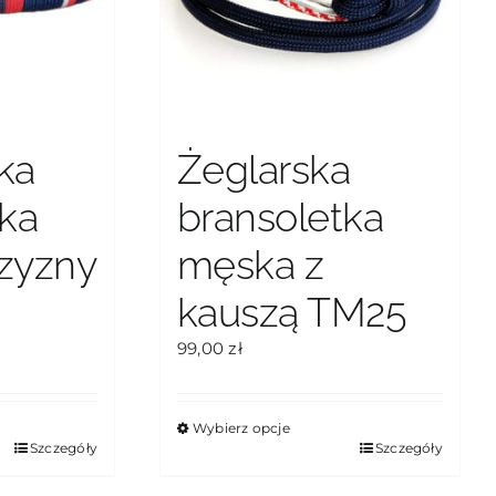
ka
Żeglarska
tka
bransoletka
zyzny
męska z
kauszą TM25
99,00
zł
Wybierz opcje
Ten
Szczegóły
Szczegóły
produkt