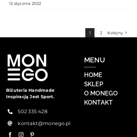
12 stycznia 2022
1
2
Kolejny
MENU
HOME
SKLEP
Biżuteria Handmade
O MONEGO
Inspiracją Jest Sport.
KONTAKT
502 335 428
kontakt@monego.pl